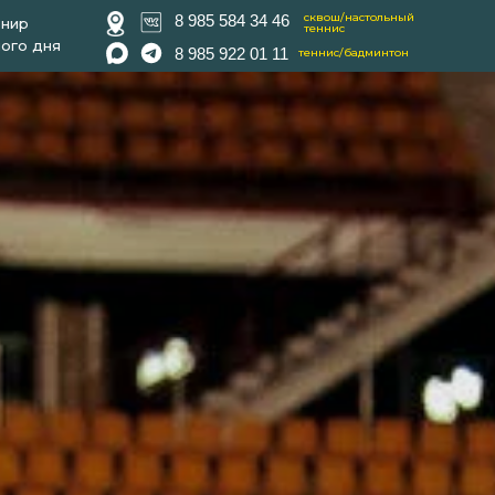
сквош/настольный
8 985 584 34 46
рнир
теннис
ого дня
8 985 922 01 11
теннис/бадминтон