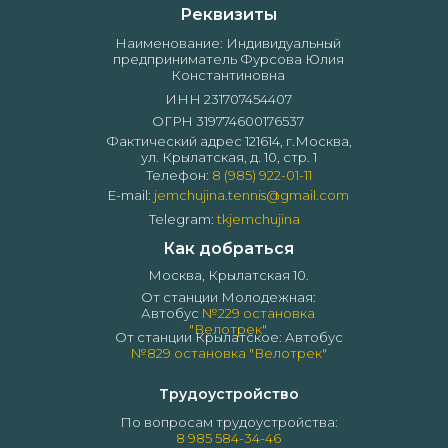
Реквизиты
Наименование: Индивидуальный
предприниматель Фурсова Юлия
Константиновна
ИНН 231707454407
ОГРН 319774600176537
Фактический адрес 121614, г.Москва,
ул. Крылатская, д. 10, стр. 1
Телефон:
8 (985) 922-01-11
E-mail:
jemchujina.tennis@gmail.com
Telegram:
tkjemchujina
Как добраться
Москва, Крылатская 10.
От станции Молодежная:
Автобус
№229 остановка
"Велотрек"
От станции Крылатское: Автобус
№829 остановка "Велотрек"
Трудоустройство
По вопросам трудоустройства:
8 985 584-34-46