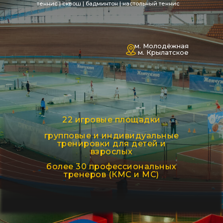
теннис | сквош | бадминтон | настольный теннис
м. Молодёжная
м. Крылатское
22 игровые площадки
групповые и индивидуальные
тренировки для детей и
взрослых
более 30 профессиональных
тренеров (КМС и МС)