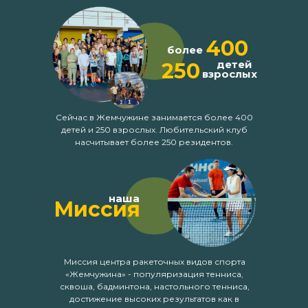
400
более
детей
250
взрослых
Сейчас в Жемчужине занимается более 400
детей и 250 взрослых. Любительский клуб
насчитывает более 250 резидентов.
наша
Миссия
Миссия центра ракеточных видов спорта
«Жемчужина» - популяризация тенниса,
сквоша, бадминтона, настольного тенниса,
достижение высоких результатов как в