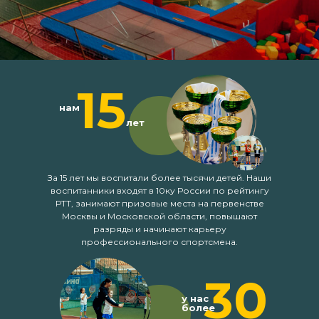
15
нам
лет
За 15 лет мы воспитали более тысячи детей. Наши
воспитанники входят в 10ку России по рейтингу
РТТ, занимают призовые места на первенстве
Москвы и Московской области, повышают
разряды и начинают карьеру
профессионального спортсмена.
30
у нас
более