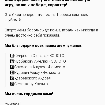
игру, волю к победе, характер!
Это были невероятные матчи! Переживали всем
клубом 🫶
Спортсмены боролись до конца, играли как никогда и
очень достойно себя показали!
Мы благодарим всех наших жемчужинок:
1️⃣Смирнова Степана - ЗОЛОТО
2️⃣Чурбакову Амелию - ЗОЛОТО
3️⃣Соколова Андрея - 4-е место
4️⃣Рудович Алису - 4-е место
5️⃣Удеревского Андрея
6️⃣Семенкову Ксению
Мы очень гордимся вами!
Умнички!