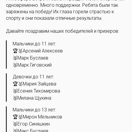
одновременно. Много поддержки. Ребята были так
заряжены на победу! Их глаза горели страстью к
спорту и они показали отличные результаты.
Давайте поздравим наших победителей и призеров:
Мальчики до 11 лет:
🏆🥇Арсений Алексеев
🥈Марк Буслаев
🥉Марк Гиговский
Девочки до 11 лет:
🏆🥇Мария Зайцева
🥈Есения Тихомирова
🥉Милана Щукина
Мальчики до 13 лет:
🏆🥇Мирон Мельников
🥈Егор Синяшкин
🥉Макс Буслаев