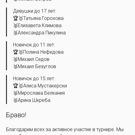
Девушки до 17 лет:
🏆🥇Татьяна Горохова
🥈Елизавета Климова
🥉Александра Пикулина
Новичок до 11 лет:
🏆🥇Полина Нефедова
🥈Михаил Седов
🥉Михаил Безуглов
Новичок до 15 лет:
🏆🥇Алиса Мустакерски
🥈Мирослава Белкания
🥉Арина Шкреба
Браво!
Благодарим всех за активное участие в турнире. Мы