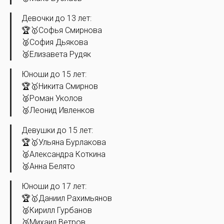
Девочки до 13 лет:
🏆🥇Софья Смирнова
🥈София Дьякова
🥉Елизавета Рудяк
Юноши до 15 лет:
🏆🥇Никита Смирнов
🥈Роман Уколов
🥉Леонид Ивленков
Девушки до 15 лет:
🏆🥇Ульяна Бурлакова
🥈Александра Коткина
🥉Анна Белято
Юноши до 17 лет:
🏆🥇Даниил Рахимьянов
🥈Кирилл Гурбанов
🥉Михаил Ветров